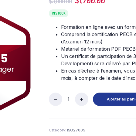
$
1,700.00
$
3,000.00
prix
prix
initial
actuel
IN STOCK
était :
est :
Formation en ligne avec un form
$3,000.00.
$1,700.00
Comprend la certification PECB et
d’examen 12 mois)
Matériel de formation PDF PECB 
Un certificat de participation de
Development) sera délivré par 
En cas d’échec à l’examen, vous
mois, à compter de la date d’insc
Ajouter au pani
PECB
ISO
27005
Lead
Risk
Category:
ISO27005
Manager