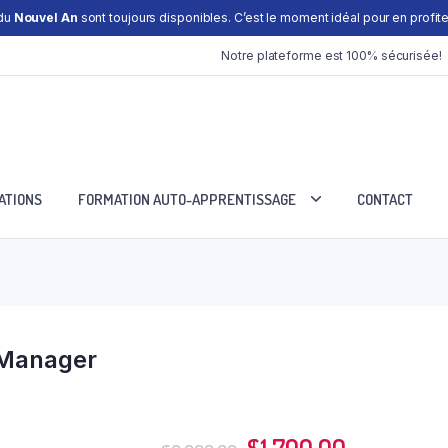
 du
Nouvel An
sont toujours disponibles. C’est le moment idéal pour en profiter
Notre plateforme est 100% sécurisée!
ATIONS
FORMATION AUTO-APPRENTISSAGE
CONTACT
 Manager
Le
Le