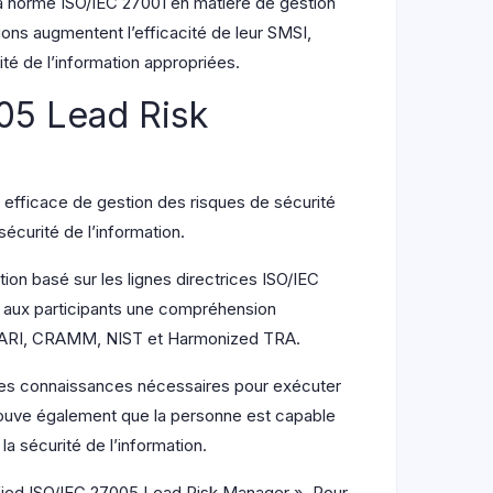
 la norme ISO/IEC 27001 en matière de gestion
ons augmentent l’efficacité de leur SMSI,
ité de l’information appropriées.
005 Lead Risk
 efficace de gestion des risques de sécurité
écurité de l’information.
on basé sur les lignes directrices ISO/IEC
 aux participants une compréhension
EHARI, CRAMM, NIST et Harmonized TRA.
les connaissances nécessaires pour exécuter
 prouve également que la personne est capable
la sécurité de l’information.
ified ISO/IEC 27005 Lead Risk Manager ». Pour