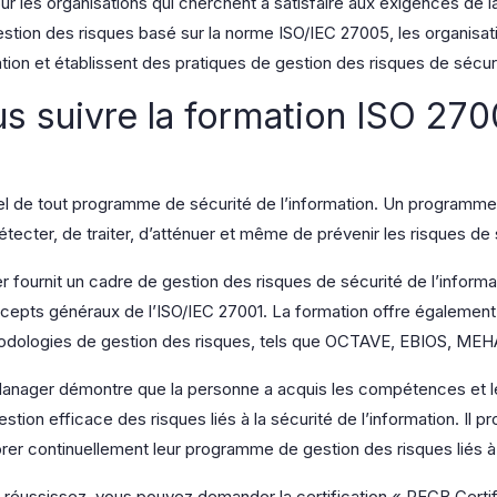
ur les organisations qui cherchent à satisfaire aux exigences de
stion des risques basé sur la norme ISO/IEC 27005, les organisati
mation et établissent des pratiques de gestion des risques de sécur
s suivre la formation ISO 27
el de tout programme de sécurité de l’information. Un programme
tecter, de traiter, d’atténuer et même de prévenir les risques de s
ournit un cadre de gestion des risques de sécurité de l’informati
cepts généraux de l’ISO/IEC 27001. La formation offre également
thodologies de gestion des risques, tels que OCTAVE, EBIOS, M
Manager démontre que la personne a acquis les compétences et 
tion efficace des risques liés à la sécurité de l’information. Il
iorer continuellement leur programme de gestion des risques liés à 
le réussissez, vous pouvez demander la certification « PECB Cert