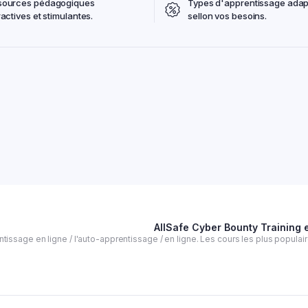
sources pédagogiques
Types d'apprentissage adap
ractives et stimulantes.
sellon vos besoins.
AllSafe Cyber Bounty Training 
tissage en ligne / l'auto-apprentissage / en ligne. Les cours les plus popula