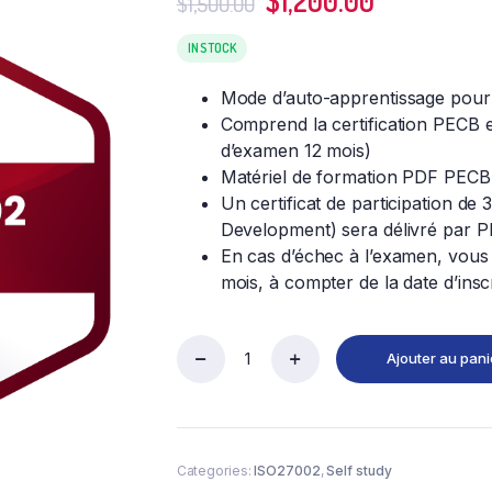
$
1,200.00
$
1,500.00
prix
prix
initial
actuel
IN STOCK
était :
est :
Mode d’auto-apprentissage pour 
$1,500.00.
$1,200.00.
Comprend la certification PECB et
d’examen 12 mois)
Matériel de formation PDF PECB 
Un certificat de participation de
Development) sera délivré par 
En cas d’échec à l’examen, vous
mois, à compter de la date d’insc
Ajouter au pani
Responsable
principal
PECB
ISO
27002
Categories:
ISO27002
,
Self study
–