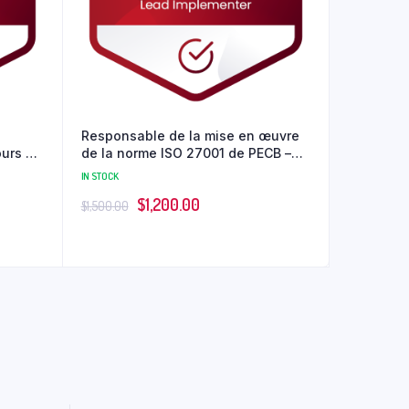
Responsable de la mise en œuvre
ours de
de la norme ISO 27001 de PECB –
Auto formation
IN STOCK
Le
Le
$
1,200.00
$
1,500.00
prix
prix
initial
actuel
était :
est :
.
$1,500.00.
$1,200.00.