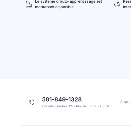
Le système d'auto-apprentissage est
Res
mantenant disponible.
inte
581-849-1328
Appren
Canada, Québec 897 Rue de l'etna, G3K 0L5