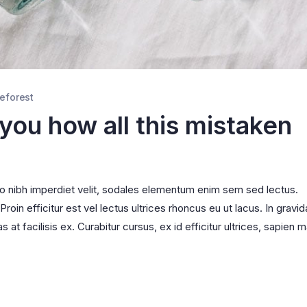
eforest
 you how all this mistaken
ro nibh imperdiet velit, sodales elementum enim sem sed lectus.
oin efficitur est vel lectus ultrices rhoncus eu ut lacus. In gravid
s at facilisis ex. Curabitur cursus, ex id efficitur ultrices, sapien m