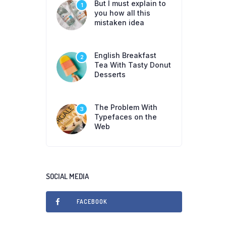
But I must explain to
1
you how all this
mistaken idea
English Breakfast
2
Tea With Tasty Donut
Desserts
The Problem With
3
Typefaces on the
Web
SOCIAL MEDIA
FACEBOOK