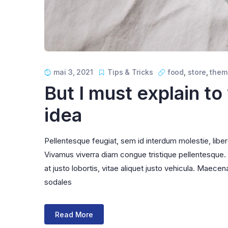
mai 3, 2021
Tips & Tricks
food
,
store
,
them
But I must explain to
idea
Pellentesque feugiat, sem id interdum molestie, libe
Vivamus viverra diam congue tristique pellentesque. Pr
at justo lobortis, vitae aliquet justo vehicula. Maecena
sodales
Read More