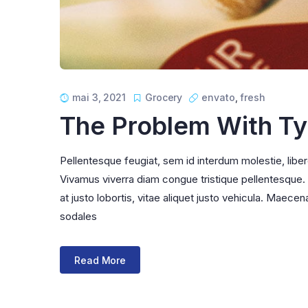
mai 3, 2021
Grocery
envato
,
fresh
The Problem With T
Pellentesque feugiat, sem id interdum molestie, libe
Vivamus viverra diam congue tristique pellentesque. Pr
at justo lobortis, vitae aliquet justo vehicula. Maecena
sodales
Read More