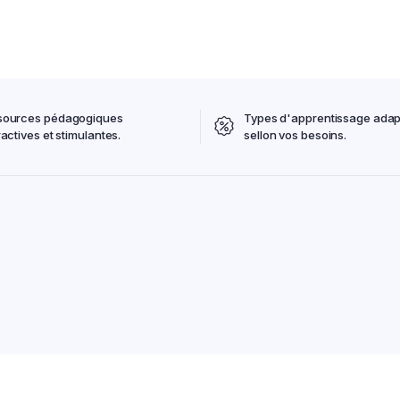
sources pédagogiques
Types d'apprentissage adap
ractives et stimulantes.
sellon vos besoins.