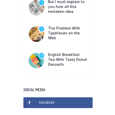
But I must explain to
1
you how all this
mistaken idea
The Problem With
2
Typefaces on the
Web
English Breakfast
3
Tea With Tasty Donut
Desserts
SOCIAL MEDIA
FACEBOOK