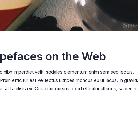
ypefaces on the Web
ro nibh imperdiet velit, sodales elementum enim sem sed lectus.
oin efficitur est vel lectus ultrices rhoncus eu ut lacus. In gravid
s at facilisis ex. Curabitur cursus, ex id efficitur ultrices, sapien m