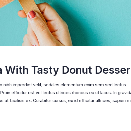
a With Tasty Donut Desser
ro nibh imperdiet velit, sodales elementum enim sem sed lectus.
oin efficitur est vel lectus ultrices rhoncus eu ut lacus. In gravid
s at facilisis ex. Curabitur cursus, ex id efficitur ultrices, sapien m